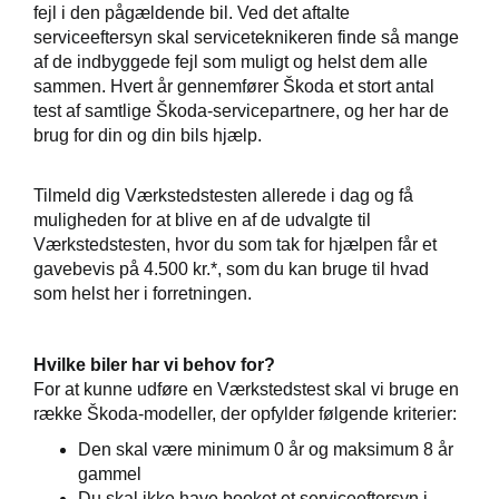
de
fejl i den pågældende bil. Ved det aftalte
serviceeftersyn skal serviceteknikeren finde så mange
ementer
af de indbyggede fejl som muligt og helst dem alle
sammen. Hvert år gennemfører Škoda et stort antal
t
test af samtlige Škoda-servicepartnere, og her har de
brug for din og din bils hjælp.
e 5+
Tilmeld dig Værkstedstesten allerede i dag og få
ugtbilsattest
muligheden for at blive en af de udvalgte til
Værkstedstesten, hvor du som tak for hjælpen får et
jem
gavebevis på 4.500 kr.*, som du kan bruge til hvad
som helst her i forretningen.
Hvilke biler har vi behov for?
For at kunne udføre en Værkstedstest skal vi bruge en
række Škoda-modeller, der opfylder følgende kriterier:
Den skal være minimum 0 år og maksimum 8 år
gammel
Du skal
ikke
have booket et serviceeftersyn i