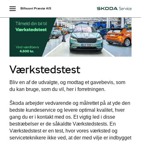
Toggle
Bilhuset Præstø A/S
Škoda
navigation
Værkstedstest
services
Bliv en af de udvalgte, og modtag et gavebevis, som
værkstedet
du kan bruge, som du vil, her i forretningen.
ct
Škoda arbejder vedvarende og målrettet på at yde den
bedste kundeservice og levere optimal kvalitet, hver
gang du er i kontakt med os. Et vigtig led i disse
bestræbelser er de såkaldte Værkstedstests. En
de
Værkstedstest er en test, hvor vores værksted og
serviceteknikere ikke ved, at der med vilje er indbygget