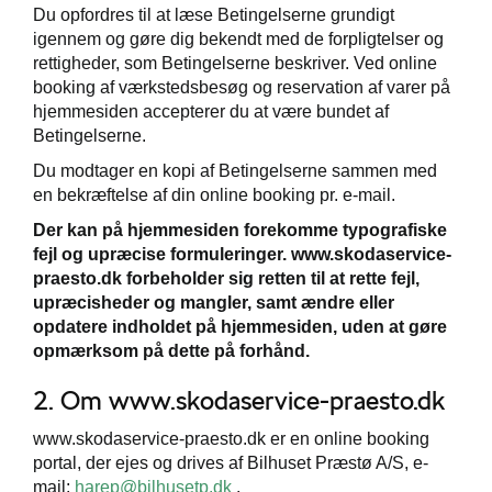
Du opfordres til at læse Betingelserne grundigt
ge
igennem og gøre dig bekendt med de forpligtelser og
rettigheder, som Betingelserne beskriver. Ved online
booking af værkstedsbesøg og reservation af varer på
hjemmesiden accepterer du at være bundet af
Betingelserne.
Du modtager en kopi af Betingelserne sammen med
en bekræftelse af din online booking pr. e-mail.
Der kan på hjemmesiden forekomme typografiske
fejl og upræcise formuleringer. www.skodaservice-
praesto.dk forbeholder sig retten til at rette fejl,
upræcisheder og mangler, samt ændre eller
opdatere indholdet på hjemmesiden, uden at gøre
opmærksom på dette på forhånd.
2. Om www.skodaservice-praesto.dk
www.skodaservice-praesto.dk er en online booking
portal, der ejes og drives af Bilhuset Præstø A/S, e-
mail:
harep@bilhusetp.dk
.