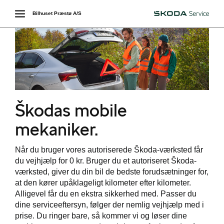
Toggle
Bilhuset Præstø A/S
Škoda
navigation
Škodas mobile
services
mekaniker.
Når du bruger vores autoriserede Škoda-værksted får
du vejhjælp for 0 kr. Bruger du et autoriseret Škoda-
gelse
værksted, giver du din bil de bedste forudsætninger for,
at den kører upåklageligt kilometer efter kilometer.
 service
Alligevel får du en ekstra sikkerhed med. Passer du
dine serviceeftersyn, følger der nemlig vejhjælp med i
ing
prise. Du ringer bare, så kommer vi og løser dine