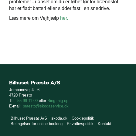
problemer - uanset om du er løbet tør for brændstof,
værkstedet
har et fladt batteri eller sidder fast i en snedrive.
ct
Læs mere om Vejhjælp
her.
de
de
ementer
Bilhuset Præstø A/S
t
Jernbanevej 4 - 6
4720 Præstø
e 5+
Tlf.:
55 99 11 00
eller
Ring mig op
E-mail:
praesto@skodaservice.dk
ugtbilsattest
Bilhuset Præstø A/S
skoda.dk
Cookiepolitik
jem
Betingelser for online booking
Privatlivspolitik
Kontakt